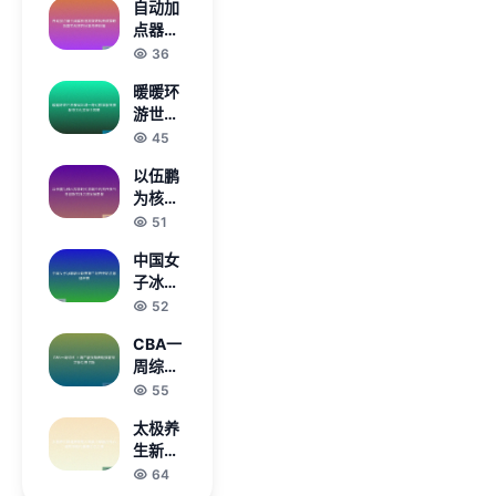
自动加
年纪录
点器全
展现中
面解析
36
国田径
与高效
新星风
暖暖环
游戏养
采
游世界
成策略
泰国区
45
指南实
域一奇
战技巧
以伍鹏
幻旅程
分享与
为核心
服饰搭
进阶篇
探索时
51
配与文
代浪潮
化探秘
中国女
中的责
全攻略
子冰球
任担当
职业联
52
与创新
赛第二
实践之
CBA一
站齐齐
路发展
周综述
哈尔激
愿景
上海广
55
情开赛
厦强势
太极养
表现提
生新境
前锁定
界聚焦
64
季后赛
太极柔