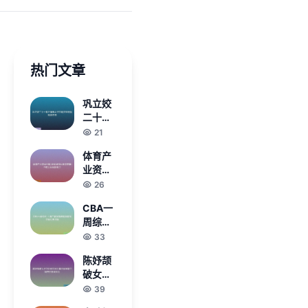
热门文章
巩立姣
二十一
载不懈
21
奋斗终
体育产
实现梦
业资本
想铸就
回暖 驱
26
辉煌传
动场馆
奇
CBA一
运营与
周综述
赛事IP
上海广
33
成为发
厦强势
展新亮
陈妤颉
表现提
点
破女子
前锁定
200米
39
季后赛
亚洲少
名额