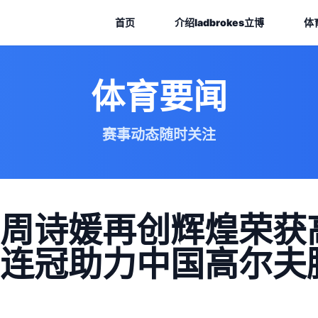
首页
介绍
ladbrokes立博
体
体育要闻
赛事动态随时关注
周诗媛再创辉煌荣获
连冠助力中国高尔夫